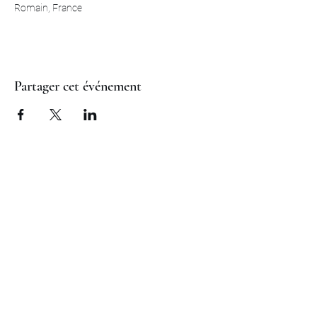
Romain, France
Partager cet événement
S.A.S. MMM à Dangé Saint Romain
téléphone :
0549864148