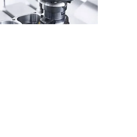
S.A.S. MMM à Dangé Saint Romain